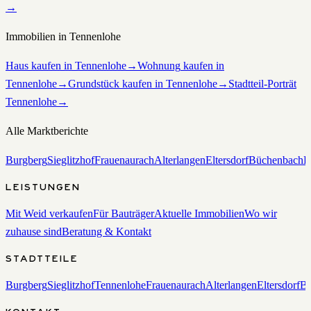
→
Immobilien in
Tennenlohe
Haus
kaufen in
Tennenlohe
→
Wohnung
kaufen in
Tennenlohe
→
Grundstück
kaufen in
Tennenlohe
→
Stadtteil-Porträt
Tennenlohe
→
Alle Marktberichte
Burgberg
Sieglitzhof
Frauenaurach
Alterlangen
Eltersdorf
Büchenbach
B
LEISTUNGEN
Mit Weid verkaufen
Für Bauträger
Aktuelle Immobilien
Wo wir
zuhause sind
Beratung & Kontakt
STADTTEILE
Burgberg
Sieglitzhof
Tennenlohe
Frauenaurach
Alterlangen
Eltersdorf
Bü