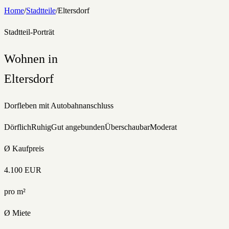
Home
/
Stadtteile
/
Eltersdorf
Stadtteil-Porträt
Wohnen in
Eltersdorf
Dorfleben mit Autobahnanschluss
Dörflich
Ruhig
Gut angebunden
Überschaubar
Moderat
Ø Kaufpreis
4.100
EUR
pro m²
Ø Miete