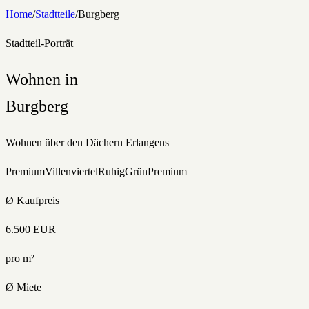
Home
/
Stadtteile
/
Burgberg
Stadtteil-Porträt
Wohnen in
Burgberg
Wohnen über den Dächern Erlangens
Premium
Villenviertel
Ruhig
Grün
Premium
Ø Kaufpreis
6.500
EUR
pro m²
Ø Miete