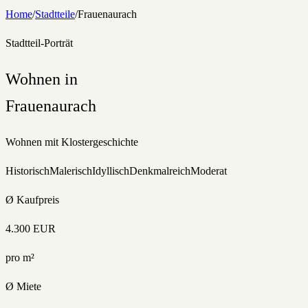
Home
/
Stadtteile
/
Frauenaurach
Stadtteil-Porträt
Wohnen in
Frauenaurach
Wohnen mit Klostergeschichte
Historisch
Malerisch
Idyllisch
Denkmalreich
Moderat
Ø Kaufpreis
4.300
EUR
pro m²
Ø Miete